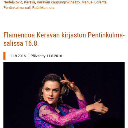
Nedeljkovic
,
Kerava
,
Keravan kaupunginkirjasto
,
Manuel Lorente
,
Pentinkulma-sali
,
Raúl Mannola
Flamencoa Keravan kirjaston Pentinkulma-
salissa 16.8.
11.8.2016
|
Päivitetty 11.8.2016