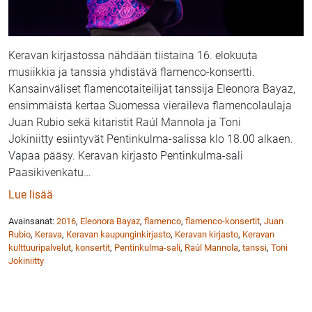
Keravan kirjastossa nähdään tiistaina 16. elokuuta
musiikkia ja tanssia yhdistävä flamenco-konsertti.
Kansainväliset flamencotaiteilijat tanssija Eleonora Bayaz,
ensimmäistä kertaa Suomessa vieraileva flamencolaulaja
Juan Rubio sekä kitaristit Raúl Mannola ja Toni
Jokiniitty esiintyvät Pentinkulma-salissa klo 18.00 alkaen.
Vapaa pääsy. Keravan kirjasto Pentinkulma-sali
Paasikivenkatu
…
: Flamencoa Keravan kirjaston Pentinkulma-salissa 1
Lue lisää
Avainsanat:
2016
,
Eleonora Bayaz
,
flamenco
,
flamenco-konsertit
,
Juan
Rubio
,
Kerava
,
Keravan kaupunginkirjasto
,
Keravan kirjasto
,
Keravan
kulttuuripalvelut
,
konsertit
,
Pentinkulma-sali
,
Raúl Mannola
,
tanssi
,
Toni
Jokiniitty