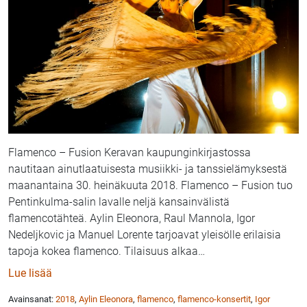
Flamenco – Fusion Keravan kaupunginkirjastossa
nautitaan ainutlaatuisesta musiikki- ja tanssielämyksestä
maanantaina 30. heinäkuuta 2018. Flamenco – Fusion tuo
Pentinkulma-salin lavalle neljä kansainvälistä
flamencotähteä. Aylin Eleonora, Raul Mannola, Igor
Nedeljkovic ja Manuel Lorente tarjoavat yleisölle erilaisia
tapoja kokea flamenco. Tilaisuus alkaa
…
: Kansainvälistä flamencoa Keravan kaupunginkirjas
Lue lisää
Avainsanat:
2018
,
Aylin Eleonora
,
flamenco
,
flamenco-konsertit
,
Igor