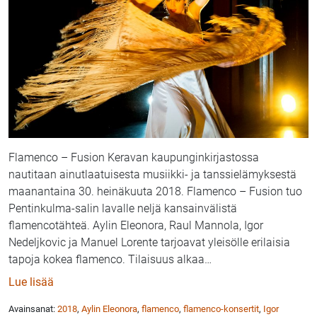
Flamenco – Fusion Keravan kaupunginkirjastossa
nautitaan ainutlaatuisesta musiikki- ja tanssielämyksestä
maanantaina 30. heinäkuuta 2018. Flamenco – Fusion tuo
Pentinkulma-salin lavalle neljä kansainvälistä
flamencotähteä. Aylin Eleonora, Raul Mannola, Igor
Nedeljkovic ja Manuel Lorente tarjoavat yleisölle erilaisia
tapoja kokea flamenco. Tilaisuus alkaa
…
: Kansainvälistä flamencoa Keravan kaupunginkirjas
Lue lisää
Avainsanat:
2018
,
Aylin Eleonora
,
flamenco
,
flamenco-konsertit
,
Igor