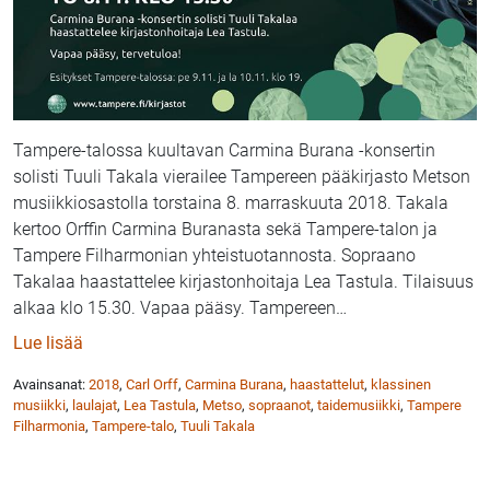
Tampere-talossa kuultavan Carmina Burana -konsertin
solisti Tuuli Takala vierailee Tampereen pääkirjasto Metson
musiikkiosastolla torstaina 8. marraskuuta 2018. Takala
kertoo Orffin Carmina Buranasta sekä Tampere-talon ja
Tampere Filharmonian yhteistuotannosta. Sopraano
Takalaa haastattelee kirjastonhoitaja Lea Tastula. Tilaisuus
alkaa klo 15.30. Vapaa pääsy. Tampereen
…
: Sopraano Tuuli Takala vieraana Tampereen pääkirja
Lue lisää
Avainsanat:
2018
,
Carl Orff
,
Carmina Burana
,
haastattelut
,
klassinen
musiikki
,
laulajat
,
Lea Tastula
,
Metso
,
sopraanot
,
taidemusiikki
,
Tampere
Filharmonia
,
Tampere-talo
,
Tuuli Takala