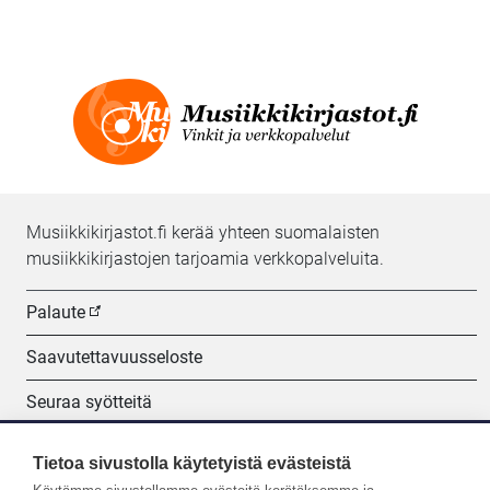
Musiikkikirjastot.fi kerää yhteen suomalaisten
musiikkikirjastojen tarjoamia verkkopalveluita.
Palaute
Saavutettavuusseloste
Seuraa syötteitä
Evästeasetukset
Tietoa sivustolla käytetyistä evästeistä