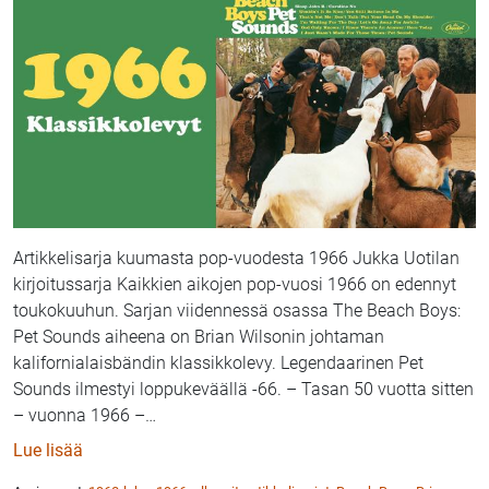
Artikkelisarja kuumasta pop-vuodesta 1966 Jukka Uotilan
kirjoitussarja Kaikkien aikojen pop-vuosi 1966 on edennyt
toukokuuhun. Sarjan viidennessä osassa The Beach Boys:
Pet Sounds aiheena on Brian Wilsonin johtaman
kalifornialaisbändin klassikkolevy. Legendaarinen Pet
Sounds ilmestyi loppukeväällä -66. – Tasan 50 vuotta sitten
– vuonna 1966 –
…
: Jukka Uotila & HelMet: kaikkien aikojen pop-vuosi 
Lue lisää