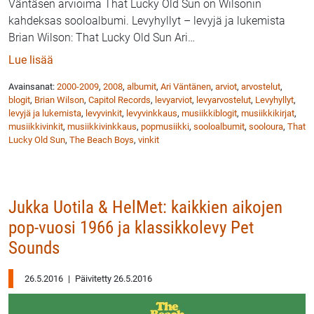
Väntäsen arvioima That Lucky Old Sun on Wilsonin
kahdeksas sooloalbumi. Levyhyllyt – levyjä ja lukemista
Brian Wilson: That Lucky Old Sun Ari
…
: Levyhyllyt: Brian Wilson ja sooloalbumi That Lucky
Lue lisää
Avainsanat:
2000-2009
,
2008
,
albumit
,
Ari Väntänen
,
arviot
,
arvostelut
,
blogit
,
Brian Wilson
,
Capitol Records
,
levyarviot
,
levyarvostelut
,
Levyhyllyt
,
levyjä ja lukemista
,
levyvinkit
,
levyvinkkaus
,
musiikkiblogit
,
musiikkikirjat
,
musiikkivinkit
,
musiikkivinkkaus
,
popmusiikki
,
sooloalbumit
,
sooloura
,
That
Lucky Old Sun
,
The Beach Boys
,
vinkit
Jukka Uotila & HelMet: kaikkien aikojen
pop-vuosi 1966 ja klassikkolevy Pet
Sounds
26.5.2016
|
Päivitetty 26.5.2016