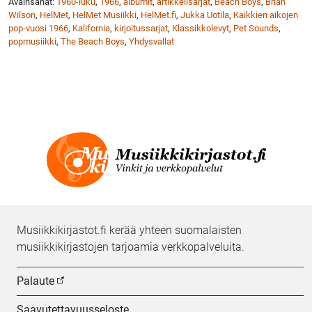
Avainsanat:
1960-luku
,
1966
,
albumit
,
artikkelisarjat
,
Beach Boys
,
Brian
Wilson
,
HelMet
,
HelMet Musiikki
,
HelMet.fi
,
Jukka Uotila
,
Kaikkien aikojen
pop-vuosi 1966
,
Kalifornia
,
kirjoitussarjat
,
Klassikkolevyt
,
Pet Sounds
,
popmusiikki
,
The Beach Boys
,
Yhdysvallat
Musiikkikirjastot.fi kerää yhteen suomalaisten
musiikkikirjastojen tarjoamia verkkopalveluita.
Palaute
Saavutettavuusseloste