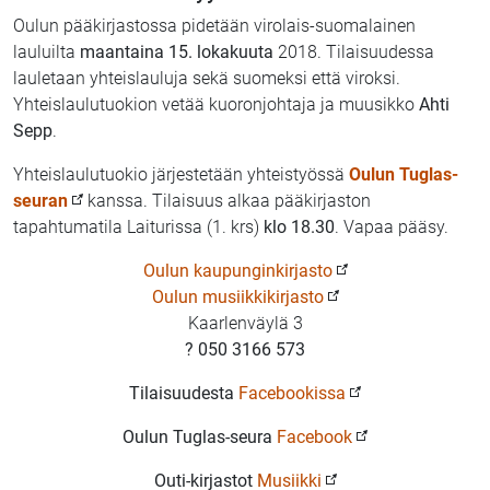
Oulun pääkirjastossa pidetään virolais-suomalainen
lauluilta
maantaina 15. lokakuuta
2018. Tilaisuudessa
lauletaan yhteislauluja sekä suomeksi että viroksi.
Yhteislaulutuokion vetää kuoronjohtaja ja muusikko
Ahti
Sepp
.
Yhteislaulutuokio järjestetään yhteistyössä
Oulun Tuglas-
seuran
kanssa. Tilaisuus alkaa pääkirjaston
tapahtumatila Laiturissa (1. krs)
klo 18.30
. Vapaa pääsy.
Oulun kaupunginkirjasto
Oulun musiikkikirjasto
Kaarlenväylä 3
? 050 3166 573
Tilaisuudesta
Facebookissa
Oulun Tuglas-seura
Facebook
Outi-kirjastot
Musiikki