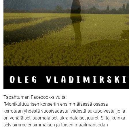
Tapahtuman Facebook-sivulta:
”Monikulttuurisen konsertin ensimmäisessä osassa
kerrotaan yhdestä vuosisadasta, viidestä sukupolvesta, jolla
on venäläiset, suomalaiset, ukrainalaiset juuret. Siitä, kuinka
selvisimme ensimmäisen ja toisen maailmansodan