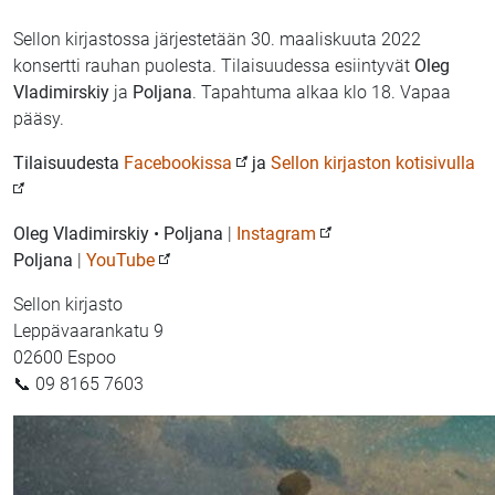
Sellon kirjastossa järjestetään 30. maaliskuuta 2022
konsertti rauhan puolesta. Tilaisuudessa esiintyvät
Oleg
Vladimirskiy
ja
Poljana
. Tapahtuma alkaa klo 18. Vapaa
pääsy.
Tilaisuudesta
Facebookissa
ja
Sellon kirjaston kotisivulla
Oleg Vladimirskiy
•
Poljana
|
Instagram
Poljana
|
YouTube
Sellon kirjasto
Leppävaarankatu 9
02600 Espoo
📞 09 8165 7603