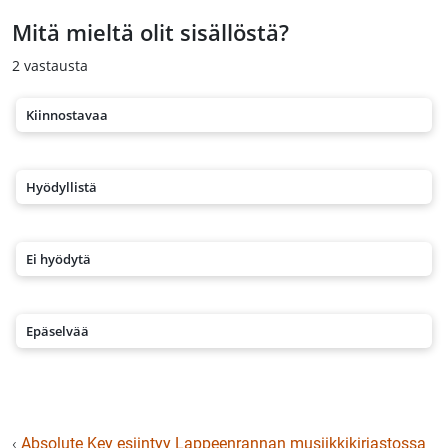
Mitä mieltä olit sisällöstä?
2
vastausta
Kiinnostavaa
Hyödyllistä
Ei hyödytä
Epäselvää
‹
Absolute Key esiintyy Lappeenrannan musiikkikirjastossa