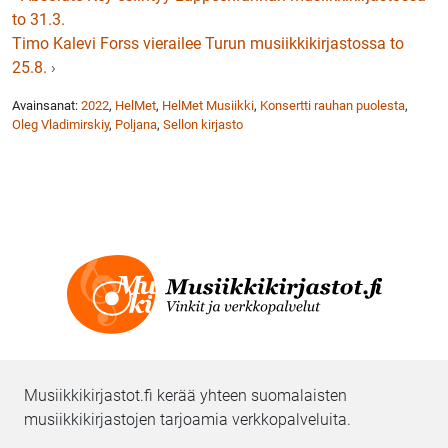
to 31.3.
Timo Kalevi Forss vierailee Turun musiikkikirjastossa to
25.8.
›
Avainsanat:
2022
,
HelMet
,
HelMet Musiikki
,
Konsertti rauhan puolesta
,
Oleg Vladimirskiy
,
Poljana
,
Sellon kirjasto
Musiikkikirjastot.fi kerää yhteen suomalaisten
musiikkikirjastojen tarjoamia verkkopalveluita.