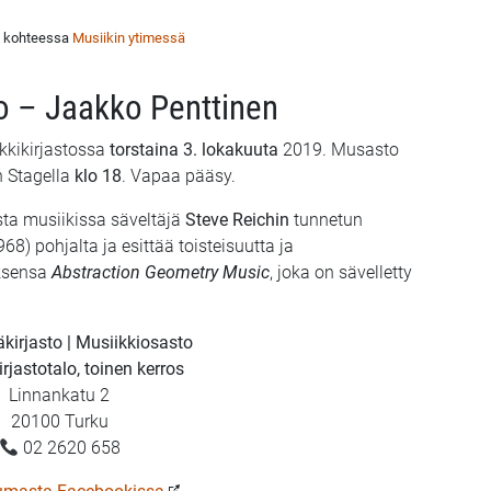
u kohteessa
Musiikin ytimessä
o – Jaakko Penttinen
kkikirjastossa
torstaina 3. lokakuuta
2019. Musasto
n Stagella
klo 18
. Vapaa pääsy.
sta musiikissa säveltäjä
Steve Reichin
tunnetun
68) pohjalta ja esittää toisteisuutta ja
oksensa
Abstraction Geometry Music
, joka on sävelletty
kirjasto | Musiikkiosasto
rjastotalo, toinen kerros
Linnankatu 2
20100 Turku
02 2620 658