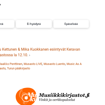
?
stä
Ei hyödytä
Epäselvää
u Kettunen & Mika Kuokkanen esiintyvät Keravan
jastossa la 12.10.
›
Jaakko Penttinen
,
Musasto LIVE
,
Musasto Luento
,
Music As A
jasto
,
Turun pääkirjasto