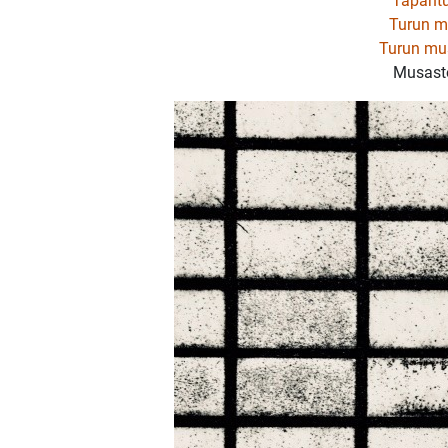
Tapaht
Turun mu
Turun mus
Musas