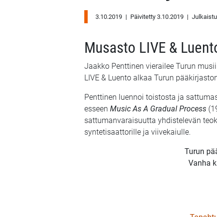
3.10.2019
|
Päivitetty 3.10.2019
|
Julkaist
Musasto LIVE & Luent
Jaakko Penttinen vierailee Turun musii
LIVE & Luento alkaa Turun pääkirjasto
Penttinen luennoi toistosta ja sattuma
esseen
Music As A Gradual Process
(19
sattumanvaraisuutta yhdistelevän te
syntetisaattorille ja viivekaiulle.
Turun pää
Vanha ki