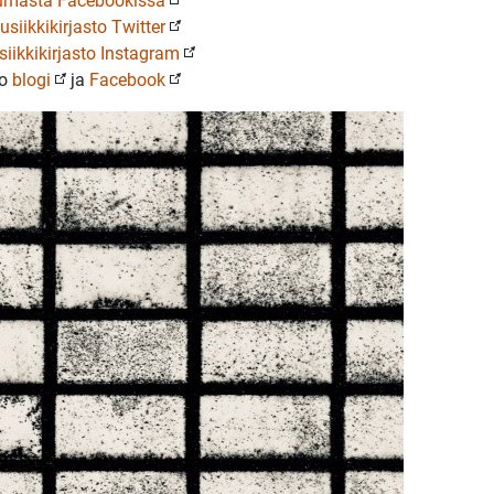
umasta Facebookissa
siikkikirjasto Twitter
iikkikirjasto Instagram
to
blogi
ja
Facebook