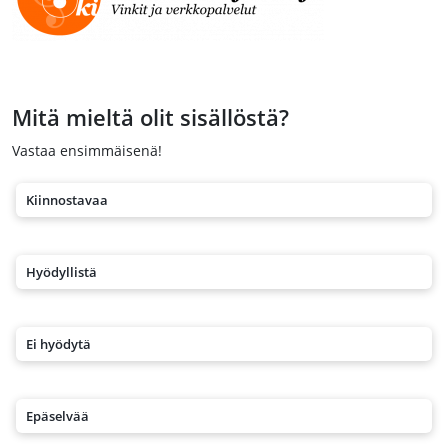
Mitä mieltä olit sisällöstä?
Vastaa ensimmäisenä!
Kiinnostavaa
Hyödyllistä
Ei hyödytä
Epäselvää