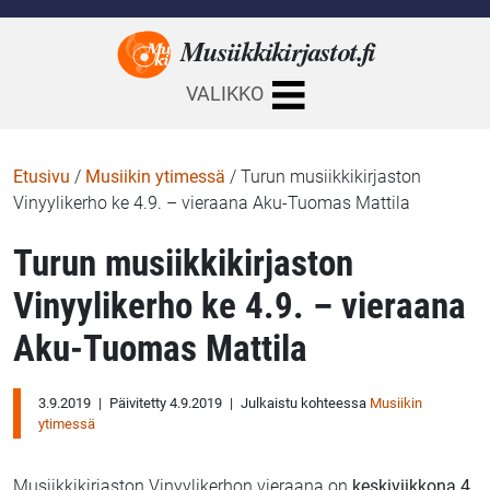
Musiikkikirjastot.
fi
VALIKKO
Etusivu
/
Musiikin ytimessä
/
Turun musiikkikirjaston
Vinyylikerho ke 4.9. – vieraana Aku-Tuomas Mattila
Turun musiikkikirjaston
Vinyylikerho ke 4.9. – vieraana
Aku-Tuomas Mattila
3.9.2019
|
Päivitetty 4.9.2019
|
Julkaistu kohteessa
Musiikin
ytimessä
Musiikkikirjaston Vinyylikerhon vieraana on
keskiviikkona 4.