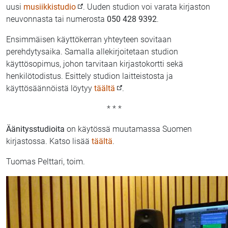
uusi
musiikkistudio
. Uuden studion voi varata kirjaston
neuvonnasta tai numerosta
050 428 9392
.
Ensimmäisen käyttökerran yhteyteen sovitaan
perehdytysaika. Samalla allekirjoitetaan studion
käyttösopimus, johon tarvitaan kirjastokortti sekä
henkilötodistus. Esittely studion laitteistosta ja
käyttösäännöistä löytyy
täältä
.
* * *
Äänitysstudioita
on käytössä muutamassa Suomen
kirjastossa. Katso lisää
täältä
.
Tuomas Pelttari, toim.