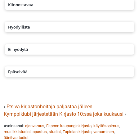
Kiinnostavaa
Hyödyllistä
Ei hyödytä
Epäselvää
‹
Etsivä kirjastonhoitaja paljastaa jälleen
Kymppiklubi järjestetään Kirjasto 10:ssä joka kuukausi
›
Avainsanat:
ajanvaraus
,
Espoon kaupunginkirjasto
,
käyttösopimus
,
musiikkistudiot
,
opastus
,
studiot
,
Tapiolan kirjasto
,
varaaminen
,
äänitysstudiot