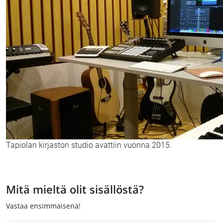
Tapiolan kirjaston studio avattiin vuonna 2015.
Mitä mieltä olit sisällöstä?
Vastaa ensimmäisenä!