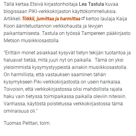
Tällä kertaa Etsivä kirjastonhoitaja
Lea Tastula
kuvaa
blogissaan PIKI-verkkokirjaston käyttökommelluksia.
Artikkeli
Tökkii, jumittaa ja harmittaa
kertoo laulaja Kaija
Koon äänitetuotannon verkkohausta ja levyjen
paikantamisesta. Tastula on työssä Tampereen pääkirjasto
Metson musiikkiosastolla.
”Erittäin monet asiakkaat kysyvät tietyn tekijän tuotantoa ja
haluavat tietää, mitä juuri nyt on paikalla. Tämä on yksi
yleisimmistä kysymystyypeistä ainakin musiikkiosastolla.
On harmillista, että vastauksen saaminen tähän
kysymykseen Piki-verkkokirjastosta on usein hankalaa.
Toivoisin, että verkkokirjastossa olisi mahdollista rajata
haku vain tietyssä toimipaikassa paikalla oleviin niteisiin.
Vanhassa, käytöstä poistetussa verkkokirjastossa tämä
ominaisuus oli.”
Tuomas Pelttari, toim.