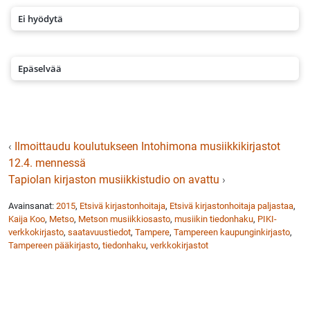
Ei hyödytä
Epäselvää
‹
Ilmoittaudu koulutukseen Intohimona musiikkikirjastot
12.4. mennessä
Tapiolan kirjaston musiikkistudio on avattu
›
Avainsanat:
2015
,
Etsivä kirjastonhoitaja
,
Etsivä kirjastonhoitaja paljastaa
,
Kaija Koo
,
Metso
,
Metson musiikkiosasto
,
musiikin tiedonhaku
,
PIKI-
verkkokirjasto
,
saatavuustiedot
,
Tampere
,
Tampereen kaupunginkirjasto
,
Tampereen pääkirjasto
,
tiedonhaku
,
verkkokirjastot