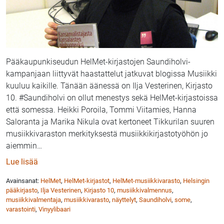
Pääkaupunkiseudun HelMet-kirjastojen Saundiholvi-
kampanjaan liittyvät haastattelut jatkuvat blogissa Musiikki
kuuluu kaikille. Tänään äänessä on Ilja Vesterinen, Kirjasto
10. #Saundiholvi on ollut menestys sekä HelMet-kirjastoissa
että somessa. Heikki Poroila, Tommi Viitamies, Hanna
Saloranta ja Marika Nikula ovat kertoneet Tikkurilan suuren
musiikkivaraston merkityksestä musiikkikirjastotyöhön jo
aiemmin
…
: Asiakaspalvelun ja kokoelmatyön ytimessä – Ilja Ve
Lue lisää
Avainsanat:
HelMet
,
HelMet-kirjastot
,
HelMet-musiikkivarasto
,
Helsingin
pääkirjasto
,
Ilja Vesterinen
,
Kirjasto 10
,
musiikkivalmennus
,
musiikkivalmentaja
,
musiikkivarasto
,
näyttelyt
,
Saundiholvi
,
some
,
varastointi
,
Vinyylibaari