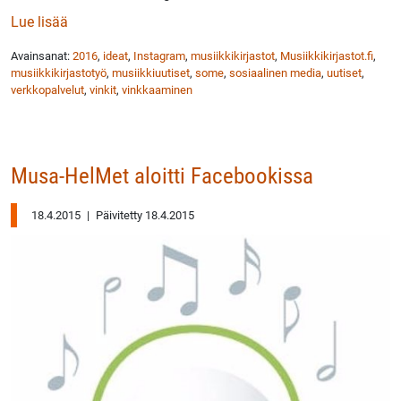
: Musiikkikirjastot.fi aloitti Instagramissa
Lue lisää
Avainsanat:
2016
,
ideat
,
Instagram
,
musiikkikirjastot
,
Musiikkikirjastot.fi
,
musiikkikirjastotyö
,
musiikkiuutiset
,
some
,
sosiaalinen media
,
uutiset
,
verkkopalvelut
,
vinkit
,
vinkkaaminen
Musa-HelMet aloitti Facebookissa
18.4.2015
|
Päivitetty 18.4.2015