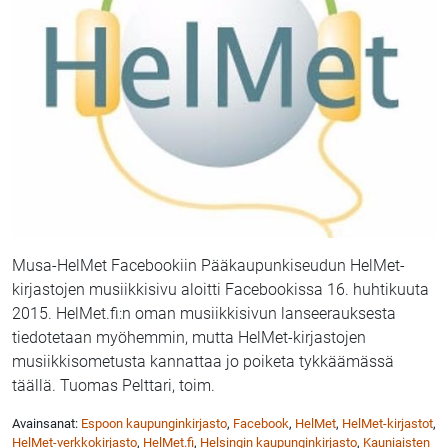
Musa-HelMet Facebookiin Pääkaupunkiseudun HelMet-
kirjastojen musiikkisivu aloitti Facebookissa 16. huhtikuuta
2015. HelMet.fi:n oman musiikkisivun lanseerauksesta
tiedotetaan myöhemmin, mutta HelMet-kirjastojen
musiikkisometusta kannattaa jo poiketa tykkäämässä
täällä. Tuomas Pelttari, toim.
Avainsanat:
Espoon kaupunginkirjasto
,
Facebook
,
HelMet
,
HelMet-kirjastot
,
HelMet-verkkokirjasto
,
HelMet.fi
,
Helsingin kaupunginkirjasto
,
Kauniaisten