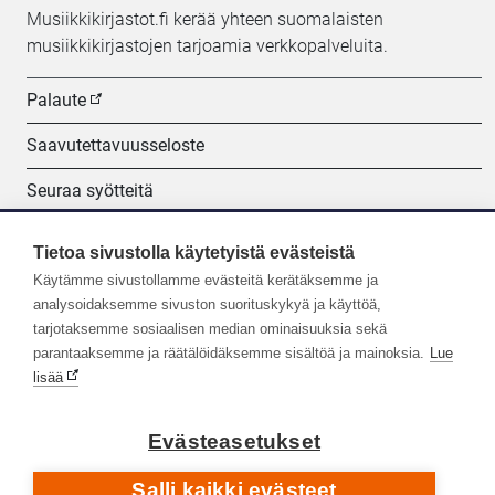
Musiikkikirjastot.fi kerää yhteen suomalaisten
musiikkikirjastojen tarjoamia verkkopalveluita.
Palaute
Saavutettavuusseloste
Seuraa syötteitä
Evästeasetukset
Tietoa sivustolla käytetyistä evästeistä
Käytämme sivustollamme evästeitä kerätäksemme ja
Seuraa meitä:
analysoidaksemme sivuston suorituskykyä ja käyttöä,
tarjotaksemme sosiaalisen median ominaisuuksia sekä
parantaaksemme ja räätälöidäksemme sisältöä ja mainoksia.
Lue
lisää
Evästeasetukset
Salli kaikki evästeet