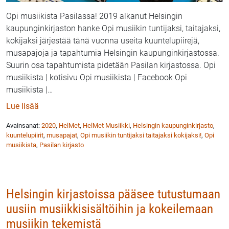
Opi musiikista Pasilassa! 2019 alkanut Helsingin
kaupunginkirjaston hanke Opi musiikin tuntijaksi, taitajaksi,
kokijaksi järjestää tänä vuonna useita kuuntelupiirejä,
musapajoja ja tapahtumia Helsingin kaupunginkirjastossa.
Suurin osa tapahtumista pidetään Pasilan kirjastossa. Opi
musiikista | kotisivu Opi musiikista | Facebook Opi
musiikista |
…
: Kuuntelupiirit, musapajat ja tapahtumat Pasilan ki
Lue lisää
Avainsanat:
2020
,
HelMet
,
HelMet Musiikki
,
Helsingin kaupunginkirjasto
,
kuuntelupiirit
,
musapajat
,
Opi musiikin tuntijaksi taitajaksi kokijaksi!
,
Opi
musiikista
,
Pasilan kirjasto
Helsingin kirjastoissa pääsee tutustumaan
uusiin musiikkisisältöihin ja kokeilemaan
musiikin tekemistä