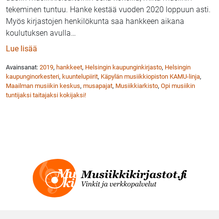
tekeminen tuntuu. Hanke kestää vuoden 2020 loppuun asti.
Myös kirjastojen henkilökunta saa hankkeen aikana
koulutuksen avulla
…
: Helsingin kirjastoissa pääsee tutustumaan uusiin m
Lue lisää
Avainsanat:
2019
,
hankkeet
,
Helsingin kaupunginkirjasto
,
Helsingin
kaupunginorkesteri
,
kuuntelupiirit
,
Käpylän musiikkiopiston KAMU-linja
,
Maailman musiikin keskus
,
musapajat
,
Musiikkiarkisto
,
Opi musiikin
tuntijaksi taitajaksi kokijaksi!