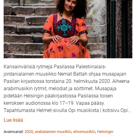
Kansainvälisiä rytmejä Pasilassa Palestiinalais-
jordanialainen muusikko Nemat Battah ohjaa musapajan
Pasilan kirjastossa torstaina 20. helmikuuta 2020. Aiheena
arabimusiikin rytmit, melodiat ja soittimet. Musapaja
pidetään Helsingin pääkirjastossa Pasilassa toisen
kerroksen audioriossa klo 17–19. Vapaa pääsy.
Tapahtumasta Helmet-sivulla Opi musiikista | kotisivu Opi
…
: Nemat Battahin ohjaama musapaja Pasilan kirjasto
Lue lisää
Avainsanat:
2020
,
arabialainen musiikki
,
etnomusiikki
,
Helsingin