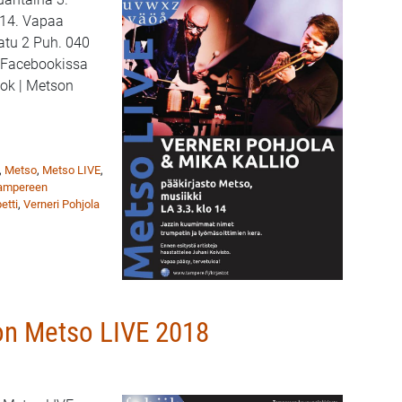
 14. Vapaa
atu 2 Puh. 040
 Facebookissa
ok | Metson
lio esiintyvät Tampereen pääkirjasto Metsossa 3.3.
,
Metso
,
Metso LIVE
,
ampereen
etti
,
Verneri Pohjola
on Metso LIVE 2018