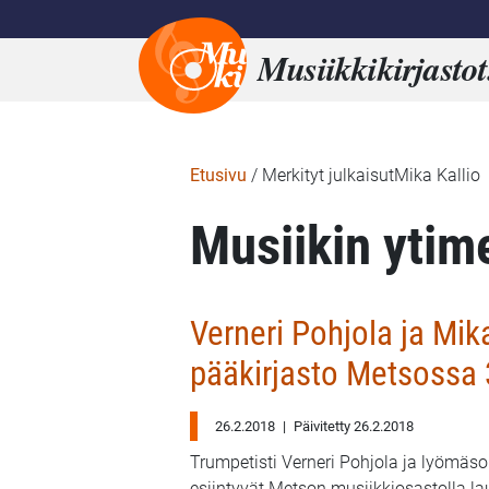
Musiikkikirjastot
Etusivu
/
Merkityt julkaisutMika Kallio
Musiikin ytim
Verneri Pohjola ja Mik
pääkirjasto Metsossa 
26.2.2018
|
Päivitetty 26.2.2018
Trumpetisti Verneri Pohjola ja lyömäsoi
esiintyvät Metson musiikkiosastolla la