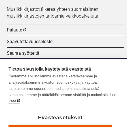
Musiikkikirjastot.fi kerää yhteen suomalaisten
musiikkikirjastojen tarjoamia verkkopalveluita.
Palaute
Saavutettavuusseloste
Seuraa syötteitä
Evästeasetukset
Tietoa sivustolla käytetyistä evästeistä
Käytämme sivustollamme evästeitä kerätäksemme ja
Seuraa meitä:
analysoidaksemme sivuston suorituskykyä ja käyttöä,
tarjotaksemme sosiaalisen median ominaisuuksia sekä
parantaaksemme ja räätälöidäksemme sisältöä ja mainoksia.
Lue
lisää
Evästeasetukset