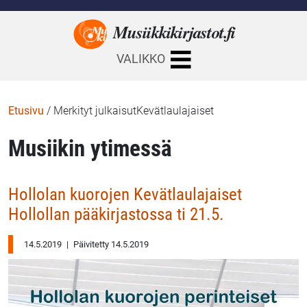
Musiikkikirjastot.
fi
VALIKKO
Etusivu
/
Merkityt julkaisutKevätlaulajaiset
Musiikin ytimessä
Hollolan kuorojen Kevätlaulajaiset
Hollollan pääkirjastossa ti 21.5.
14.5.2019
|
Päivitetty 14.5.2019