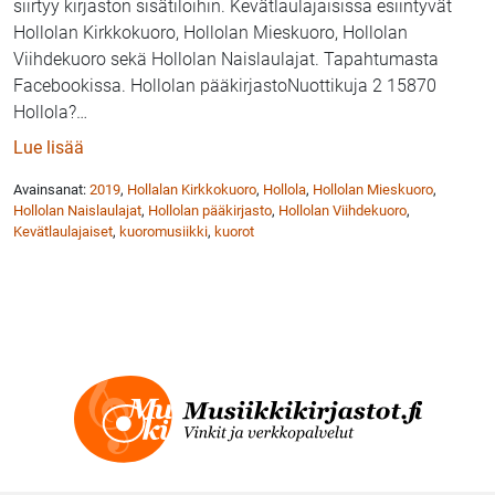
siirtyy kirjaston sisätiloihin. Kevätlaulajaisissa esiintyvät
Hollolan Kirkkokuoro, Hollolan Mieskuoro, Hollolan
Viihdekuoro sekä Hollolan Naislaulajat. Tapahtumasta
Facebookissa. Hollolan pääkirjastoNuottikuja 2 15870
Hollola?
…
: Hollolan kuorojen Kevätlaulajaiset Hollollan pääkirj
Lue lisää
Avainsanat:
2019
,
Hollalan Kirkkokuoro
,
Hollola
,
Hollolan Mieskuoro
,
Hollolan Naislaulajat
,
Hollolan pääkirjasto
,
Hollolan Viihdekuoro
,
Kevätlaulajaiset
,
kuoromusiikki
,
kuorot