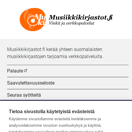
Musiikkikirjastot.fi kerää yhteen suomalaisten
musiikkikirjastojen tarjoamia verkkopalveluita.
Palaute
Saavutettavuusseloste
Seuraa syötteitä
Evästeasetukset
Tietoa sivustolla käytetyistä evästeistä
Käytämme sivustollamme evästeitä kerätäksemme ja
Seuraa meitä:
analysoidaksemme sivuston suorituskykyä ja käyttöä,
tarjotaksemme sosiaalisen median ominaisuuksia sekä