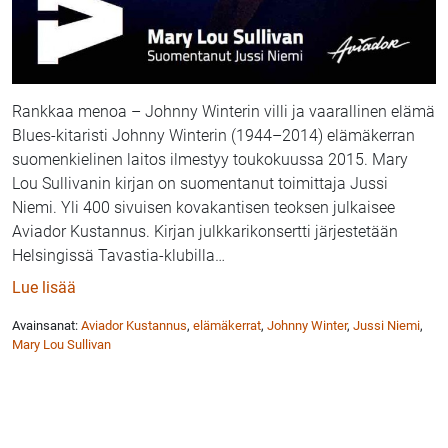
Rankkaa menoa – Johnny Winterin villi ja vaarallinen elämä
Blues-kitaristi Johnny Winterin (1944–2014) elämäkerran
suomenkielinen laitos ilmestyy toukokuussa 2015. Mary
Lou Sullivanin kirjan on suomentanut toimittaja Jussi
Niemi. Yli 400 sivuisen kovakantisen teoksen julkaisee
Aviador Kustannus. Kirjan julkkarikonsertti järjestetään
Helsingissä Tavastia-klubilla
…
: Blues-kitaristi Johnny Winterin elämäkerta suomen
Lue lisää
Avainsanat:
Aviador Kustannus
,
elämäkerrat
,
Johnny Winter
,
Jussi Niemi
,
Mary Lou Sullivan