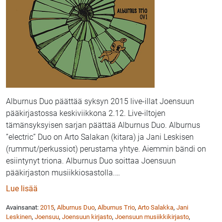
Alburnus Duo päättää syksyn 2015 live-illat Joensuun
pääkirjastossa keskiviikkona 2.12. Live-iltojen
tämänsyksyisen sarjan päättää Alburnus Duo. Alburnus
”electric” Duo on Arto Salakan (kitara) ja Jani Leskisen
(rummut/perkussiot) perustama yhtye. Aiemmin bändi on
esiintynyt triona. Alburnus Duo soittaa Joensuun
pääkirjaston musiikkiosastolla.
…
: Alburnus Duo konsertoi Joensuun kirjastossa 2.12.
Lue lisää
Avainsanat:
2015
,
Alburnus Duo
,
Alburnus Trio
,
Arto Salakka
,
Jani
Leskinen
,
Joensuu
,
Joensuun kirjasto
,
Joensuun musiikkikirjasto
,