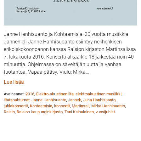
Janne Hanhisuanto ja Kohtaamisia: 20 vuotta musiikkia
Janneh eli Janne Hanhisuoanto esiintyy nelihenkisen
erikoiskokoonpanon kanssa Raision kirjaston Martinsalissa
7. lokakuuta 2016. Konsertti alkaa klo 18 ja kestää noin 40
minuuttia. Ohjelmassa on säveltäjän uutta ja vanhaa
tuotantoa. Vapaa pääsy. Viulu: Mirka
…
: Kohtaamisia – elektroakustinen ilta Raision kirjast
Lue lisää
Avainsanat:
2016
,
Elektro-akustinen ilta
,
elektroakustinen musiikki
,
iltatapahtumat
,
Janne Hanhisuanto
,
Janneh
,
Juha Hanhisuanto
,
juhlakonsertit
,
Kohtaamisia
,
konsertit
,
Martinsali
,
Mirka Hanhisuanto
,
Raisio
,
Raision kaupunginkirjasto
,
Toni Kainulainen
,
vuosijuhlat