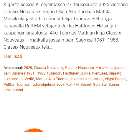
Kirjasto soikoon! -ohjelmassa 27. toukokuuta 2026 vieraana
Classix Nouveaux -kirjan tekijä Aku-Tuomas Mattila,
Musiikkikirjastot.fi:n suunnittelija Tuomas Pelttari, ja
kanavalla Roll FM vetäjänä Jukka Halttunen Helsingin
kaupunginkirjastosta. Aku-Tuomas Mattilan kirja Classix
Nouveaux – matkalla jossain päin Suomea 1981–1983.
Classix Nouveaux teki
…
: Classix Nouveaux • Aku-Tuomas Mattila ja Tuomas Pe
Lue lisää
Avainsanat:
2026
,
Classix Nouveaux
,
Classix Nouveaux – matkalla jossain
päin Suomea 1981–1983
,
futurock
,
Halttunen Jukka
,
kiertueet
,
Kirjasto
soikoon!
,
La Verité
,
Mattila Aku-Tuomas
,
musiikkikirjallisuus
,
Night People
,
Pelttari Tuomas
,
radio-ohjelmat
,
rock
,
Roll FM
,
Secret
,
Solo Sal
,
Sumén
Jimi
,
Suomi