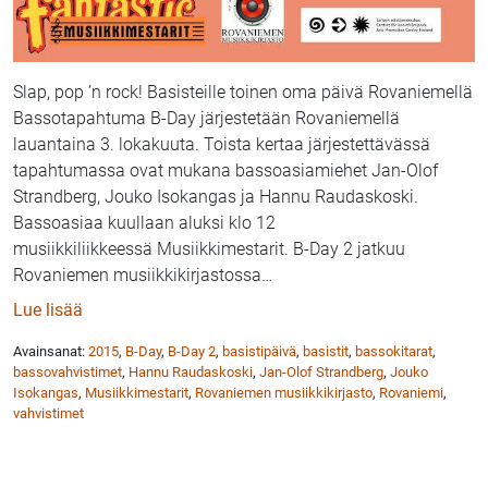
Slap, pop ’n rock! Basisteille toinen oma päivä Rovaniemellä
Bassotapahtuma B-Day järjestetään Rovaniemellä
lauantaina 3. lokakuuta. Toista kertaa järjestettävässä
tapahtumassa ovat mukana bassoasiamiehet Jan-Olof
Strandberg, Jouko Isokangas ja Hannu Raudaskoski.
Bassoasiaa kuullaan aluksi klo 12
musiikkiliikkeessä Musiikkimestarit. B-Day 2 jatkuu
Rovaniemen musiikkikirjastossa
…
: Bassoasiaa ja bassonsoittoa: B-Day 2 Rovaniemen m
Lue lisää
Avainsanat:
2015
,
B-Day
,
B-Day 2
,
basistipäivä
,
basistit
,
bassokitarat
,
bassovahvistimet
,
Hannu Raudaskoski
,
Jan-Olof Strandberg
,
Jouko
Isokangas
,
Musiikkimestarit
,
Rovaniemen musiikkikirjasto
,
Rovaniemi
,
vahvistimet