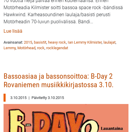
70 vuotta neljä päivää ennen kuolemaansa. Ennen
Motörheadia Kilmister soitti bassoa space rock -bändissä
Hawkwind. Karheasoundinen laulaja/basisti perusti
Motörheadin 70-luvun puolivälissä. Bändi
…
: Motörhead-laulaja Lemmy 1945–2015
Lue lisää
Avainsanat:
2015
,
basistit
,
heavy rock
,
Ian Lemmy Kilmister
,
laulajat
,
Lemmy
,
Motörhead
,
rock
,
rocklegendat
Bassoasiaa ja bassonsoittoa: B-Day 2
Rovaniemen musiikkikirjastossa 3.10.
3.10.2015
|
Päivitetty 3.10.2015