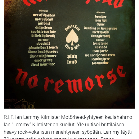
R.I.P. Ian Lemmy Kilmister Motörhead-yhtyeen keulahahmo
Ian ”Lemmy” Kilmister on kuollut. Yle uutisoi brittiläisen
heavy rock-vokalistin menehtyneen syöpään. Lemmy täytti