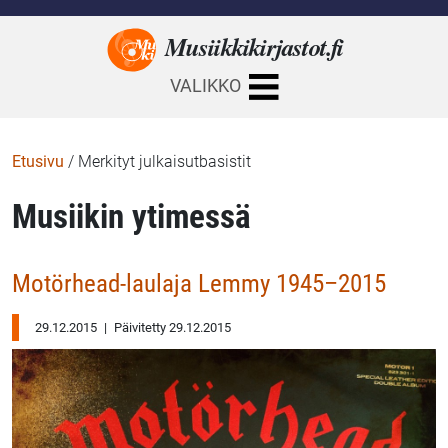
Musiikkikirjastot.
fi
VALIKKO
Etusivu
/
Merkityt julkaisutbasistit
Musiikin ytimessä
Motörhead-laulaja Lemmy 1945–2015
29.12.2015
|
Päivitetty 29.12.2015