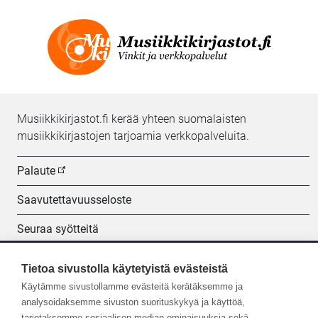
Musiikkikirjastot.fi kerää yhteen suomalaisten
musiikkikirjastojen tarjoamia verkkopalveluita.
Palaute
Saavutettavuusseloste
Seuraa syötteitä
Evästeasetukset
Tietoa sivustolla käytetyistä evästeistä
Käytämme sivustollamme evästeitä kerätäksemme ja
Seuraa meitä:
analysoidaksemme sivuston suorituskykyä ja käyttöä,
tarjotaksemme sosiaalisen median ominaisuuksia sekä