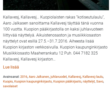
Kallavesj, Kallavesj… Kuopiolaisten rakas ”kotiseutulaulu”,
Aaro Jalkasen sanoittama Kallavesj täyttää tänä vuonna
100 vuotta. Kuopion pääkirjastolla on kaksi juhlavuoteen
liittyvää näyttelyä. Aikuistenosaston ja musiikkiosaston
näyttelyt ovat esillä 27.5.–31.7.2016. Aiheesta lisää
Kuopion kirjaston verkkosivulla. Kuopion kaupunginkirjasto
Musiikkiosasto Maaherrankatu 12 Puh. 044 7182 325
Kallavesj, Kallavesj kirjaston
…
: Kallavesj-laulu 100 vuotta – kaksi näyttelyä avoinn
Lue lisää
Avainsanat:
2016
,
Aaro Jalkanen
,
juhlavuodet
,
Kallavesj
,
Kallavesj-laulu
,
Kuopio
,
Kuopion kaupunginkirjasto
,
Kuopion pääkirjasto
,
näyttelyt
,
Savo
,
savolaiset