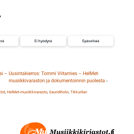
?
stä
Ei hyödytä
Epäselvää
si –
Uusintakierros: Tommi Viitamies – HelMet-
musiikkivaraston ja dokumentoinnin puolesta
›
tot
,
HelMet-musiikkivarasto
,
Saundiholvi
,
Tikkurilan