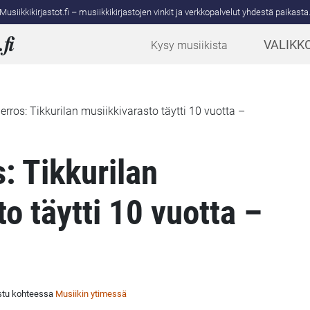
Musiikkikirjastot.fi – musiikkikirjastojen vinkit ja verkkopalvelut yhdestä paikasta
.
fi
VALIKK
Kysy musiikista
erros: Tikkurilan musiikkivarasto täytti 10 vuotta –
: Tikkurilan
o täytti 10 vuotta –
stu kohteessa
Musiikin ytimessä