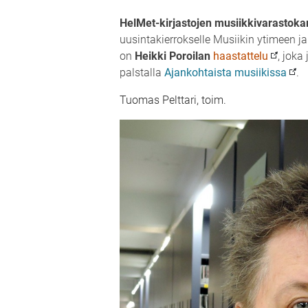
HelMet-kirjastojen musiikkivarasto
uusintakierrokselle Musiikin ytimeen ja
on
Heikki Poroilan
haastattelu
, joka
palstalla
Ajankohtaista musiikissa
.
Tuomas Pelttari, toim.