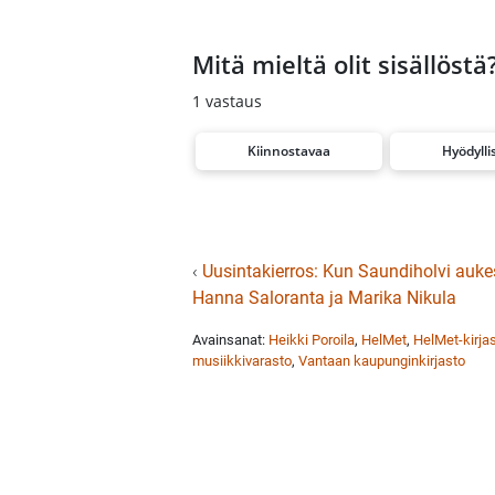
Mitä mieltä olit sisällöstä
1
vastaus
Kiinnostavaa
Hyödylli
‹
Uusintakierros: Kun Saundiholvi auke
Hanna Saloranta ja Marika Nikula
Avainsanat:
Heikki Poroila
,
HelMet
,
HelMet-kirjas
musiikkivarasto
,
Vantaan kaupunginkirjasto