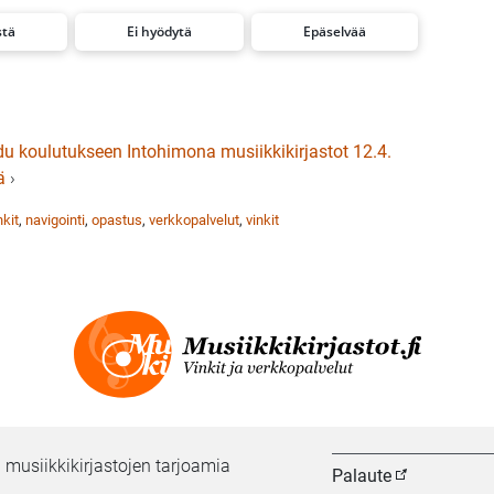
stä
Ei hyödytä
Epäselvää
du koulutukseen Intohimona musiikkikirjastot 12.4.
ä
›
nkit
,
navigointi
,
opastus
,
verkkopalvelut
,
vinkit
 musiikkikirjastojen tarjoamia
Palaute