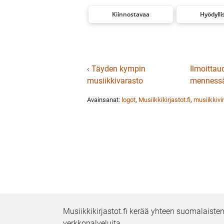
Kiinnostavaa
Hyödylli
‹
Täyden kympin
Ilmoittau
musiikkivarasto
menness
Avainsanat:
logot
,
Musiikkikirjastot.fi
,
musiikkivi
Musiikkikirjastot.fi kerää yhteen suomalaisten
verkkopalveluita.