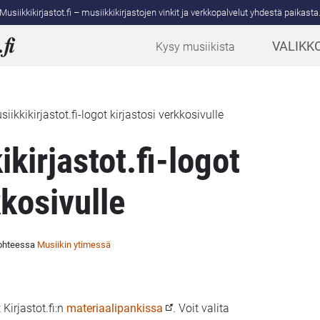
Musiikkikirjastot.fi – musiikkikirjastojen vinkit ja verkkopalvelut yhdestä paikasta
.
fi
VALIKK
Kysy musiikista
iikkikirjastot.fi-logot kirjastosi verkkosivulle
kirjastot.fi-logot
kkosivulle
kohteessa
Musiikin ytimessä
Kirjastot.fi:n
materiaalipankissa
. Voit valita