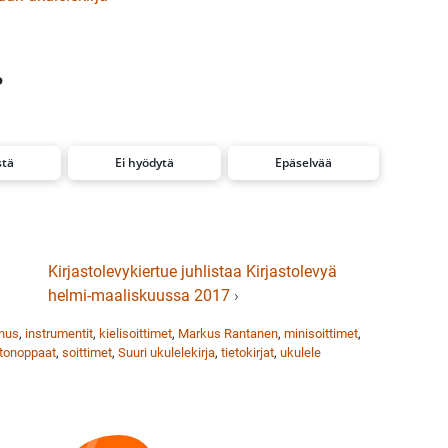
?
stä
Ei hyödytä
Epäselvää
Kirjastolevykiertue juhlistaa Kirjastolevyä
helmi-maaliskuussa 2017
›
nnus
,
instrumentit
,
kielisoittimet
,
Markus Rantanen
,
minisoittimet
,
itonoppaat
,
soittimet
,
Suuri ukulelekirja
,
tietokirjat
,
ukulele