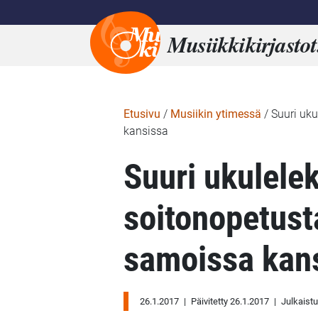
Musiikkikirjastot
Etusivu
/
Musiikin ytimessä
/
Suuri uku
kansissa
Suuri ukulelek
soitonopetusta
samoissa kan
26.1.2017
|
Päivitetty 26.1.2017
|
Julkaist