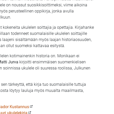
e on noussut suosikkisoittimeksi, viime aikoina
yös perusteellinen oppikirja, jonka avulla
alkuun.
 kokeneita ukulelen soittajia ja opettajia. Kirjahanke
laan todenneet suomalaisille ukulelen soittajille
s laajeni sisältämään myös laajan historiaosuuden,
kaan ollut suomeksi kattavaa esitystä.
ukulelen kotimainenkin historia on. Monikaan ei
atti Jurva
kirjoitti ensimmäisen suomenkielisen
 soinnissa ukulele oli suuressa roolissa, Julkunen
n tärkeyttä, että kirja tuo suomalaisille tuttuja
ukosta löytyy lauluja myös muualta maailmasta,
iador Kustannus
uri ukulelekirja