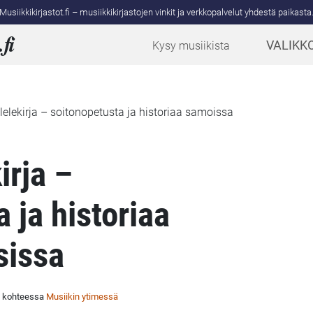
Musiikkikirjastot.fi – musiikkikirjastojen vinkit ja verkkopalvelut yhdestä paikasta
.
fi
VALIKK
Kysy musiikista
lelekirja – soitonopetusta ja historiaa samoissa
irja –
 ja historiaa
sissa
u kohteessa
Musiikin ytimessä