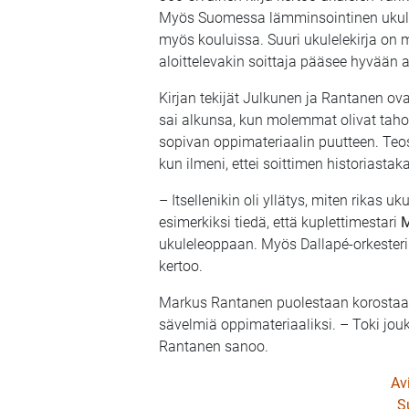
Myös Suomessa lämminsointinen ukulel
myös kouluissa. Suuri ukulelekirja on m
aloittelevakin soittaja pääsee hyvään 
Kirjan tekijät
Julkunen ja
Rantanen ovat
sai alkunsa, kun molemmat olivat tahoil
sopivan oppimateriaalin puutteen. Teo
kun ilmeni, ettei soittimen historiasta
– Itsellenikin oli yllätys, miten rikas 
esimerkiksi tiedä, että kuplettimestari
M
ukuleleoppaan. Myös Dallapé-orkesterin
kertoo.
Markus Rantanen puolestaan korostaa se
sävelmiä oppimateriaaliksi. – Toki jo
Rantanen sanoo.
Av
Su