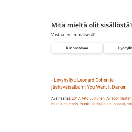
Mitä mieltä olit sisällöstä
Vastaa ensimmäisenä!
Kiinnostavaa
Hyödylli
‹
Levyhyllyt: Leonard Cohen ja
jäähyväisalbumi You Want It Darker
Avainsanat:
2017
,
Arto Julkunen
,
Aviador Kusta
musiikinhistoria
,
musiikkikirjallisuus
,
oppaat
,
so