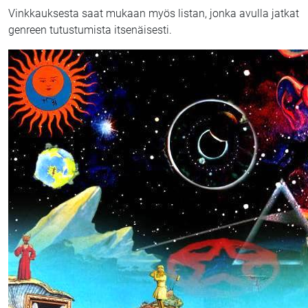
Vinkkauksesta saat mukaan myös listan, jonka avulla jatkat
genreen tutustumista itsenäisesti.