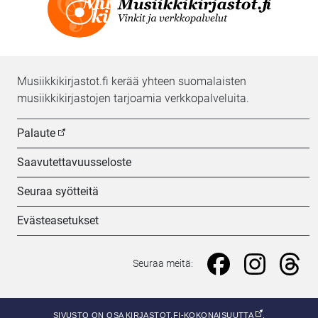
Musiikkikirjastot.fi kerää yhteen suomalaisten
musiikkikirjastojen tarjoamia verkkopalveluita.
Palaute
Saavutettavuusseloste
Seuraa syötteitä
Evästeasetukset
Seuraa meitä: