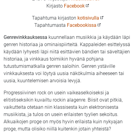
Kirjasto
Facebook
Tapahtuma kirjaston
kotisivulla
Tapahtumasta
Facebookissa
Genrevinkkauksessa
kuunnellaan musiikkia ja käydään läpi
genren historiaa ja ominaispiirteitä. Kappaleiden esittelyssä
käydään lyhyesti läpi niitä esittävien bändien tai säveltäjien
historiaa, ja vinkkaus toimiikin hyvänä pohjana
tutustumismatkalla genren saloihin. Genren ystäville
vinkkauksesta voi löytyä uusia näkökulmia aiheeseen tai
uusia, kuuntelemisen arvoisia levyjä.
Progressiivinen rock on usein vaikeaselkoiseksi ja
elitistiseksikin kuvailtu rockin alagenre. Biisit ovat pitkiä,
vaikutteita otetaan niin klassisesta kuin elektronisesta
musiikista, ja tulos on usein erilaisten tyylien sekoitus.
Alkuaikojen proge on myös hyvin erilaista kuin nykyajan
proge, mutta olisiko niillä kuitenkin jotain yhteistä?