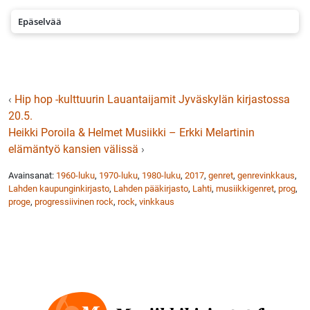
Epäselvää
‹
Hip hop -kulttuurin Lauantaijamit Jyväskylän kirjastossa
20.5.
Heikki Poroila & Helmet Musiikki – Erkki Melartinin
elämäntyö kansien välissä
›
Avainsanat:
1960-luku
,
1970-luku
,
1980-luku
,
2017
,
genret
,
genrevinkkaus
,
Lahden kaupunginkirjasto
,
Lahden pääkirjasto
,
Lahti
,
musiikkigenret
,
prog
,
proge
,
progressiivinen rock
,
rock
,
vinkkaus