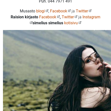
Puh. 044 7971 491
Musasto
blogi
,
Facebook
ja
Twitter
Raision kirjasto
Facebook
,
Twitter
ja
Instagram
simelius simelius
kotisivu