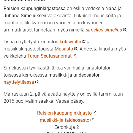
Raision kaupunginkirjastossa
on esillä vedoksia
Nana
ja
Juhana Simeliuksen
valokuvista. Lukuisia muusikoita ja
muotia jo liki kymmenen vuoden ajan kuvanneet
ammattilaiset tunnetaan myös nimellä
simelius simelius
.
Lisää näyttelystä kirjaston
kotisivulta
ja
musiikkikirjastoblogista
Musasto
. Aiheesta kirjoitti myös
verkkolehti
Turun Seutusanomat
.
Simeliusten tyylikästä jälkeä voi ihailla kirjastotalon
toisessa kerroksessa
musiikki- ja taideosaston
näyttelytilassa
.
Marraskuun 2. päivä avattu näyttely on esillä tammikuun
2016 puoliväliin saakka. Vapaa pääsy.
Raision kaupunginkirjasto
musiikki- ja taideosasto
Eeronkuja 2