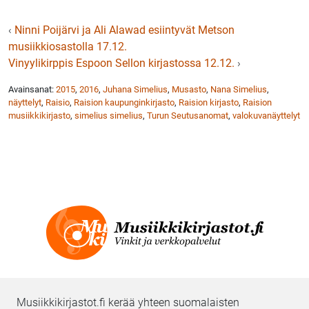
‹
Ninni Poijärvi ja Ali Alawad esiintyvät Metson
musiikkiosastolla 17.12.
Vinyylikirppis Espoon Sellon kirjastossa 12.12.
›
Avainsanat:
2015
,
2016
,
Juhana Simelius
,
Musasto
,
Nana Simelius
,
näyttelyt
,
Raisio
,
Raision kaupunginkirjasto
,
Raision kirjasto
,
Raision
musiikkikirjasto
,
simelius simelius
,
Turun Seutusanomat
,
valokuvanäyttelyt
Musiikkikirjastot.fi kerää yhteen suomalaisten