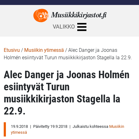
Musiikkikirjastot.
fi
VALIKKO
Etusivu
/
Musiikin ytimessä
/
Alec Danger ja Joonas
Holmén esiintyvät Turun musiikkikirjaston Stagella la 22.9.
Alec Danger ja Joonas Holmén
esiintyvät Turun
musiikkikirjaston Stagella la
22.9.
19.9.2018
|
Päivitetty 19.9.2018
|
Julkaistu kohteessa
Musiikin
ytimessä