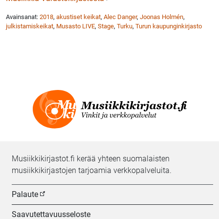
Avainsanat:
2018
,
akustiset keikat
,
Alec Danger
,
Joonas Holmén
,
julkistamiskeikat
,
Musasto LIVE
,
Stage
,
Turku
,
Turun kaupunginkirjasto
Musiikkikirjastot.fi kerää yhteen suomalaisten
musiikkikirjastojen tarjoamia verkkopalveluita.
Palaute
Saavutettavuusseloste