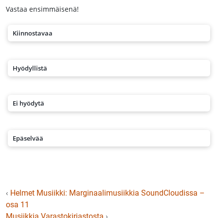
Vastaa ensimmäisenä!
Kiinnostavaa
Hyödyllistä
Ei hyödytä
Epäselvää
‹
Helmet Musiikki: Marginaalimusiikkia SoundCloudissa –
osa 11
Musiikkia Varastokirjastosta
›