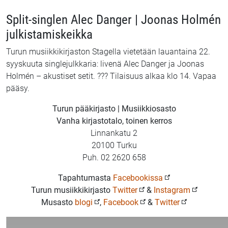
Split-singlen Alec Danger | Joonas Holmén
julkistamiskeikka
Turun musiikkikirjaston Stagella vietetään lauantaina 22.
syyskuuta singlejulkkaria: livenä Alec Danger ja Joonas
Holmén – akustiset setit. ??? Tilaisuus alkaa klo 14. Vapaa
pääsy.
Turun pääkirjasto | Musiikkiosasto
Vanha kirjastotalo, toinen kerros
Linnankatu 2
20100 Turku
Puh. 02 2620 658
Tapahtumasta
Facebookissa
Turun musiikkikirjasto
Twitter
&
Instagram
Musasto
blogi
,
Facebook
&
Twitter